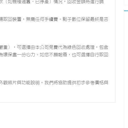
求（如機種過舊、已停產）情況，回收金額將進行調
場取回裝置，無需任何手續費。點子數位保留最終是否
嚴重），可選擇由本公司免費代為綠色回收處理，包含
為環保盡一份心力。如您不願報廢，也可選擇自行取回
外觀照片與功能說明，我們將協助提供初步參考價格與