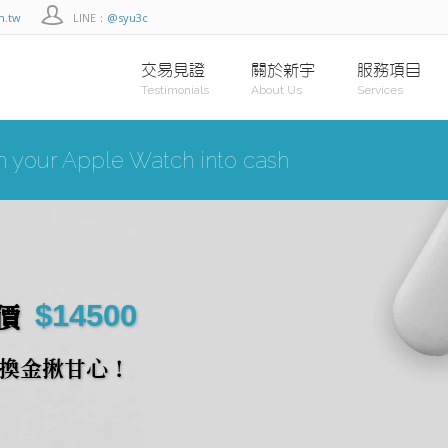
m.tw
LINE：
@syu3c
交易見證
關於新宇
服務項目
Testimonials
About Us
Services
n your Apple Watch into cash
$14500
購價
換金揪甘心！