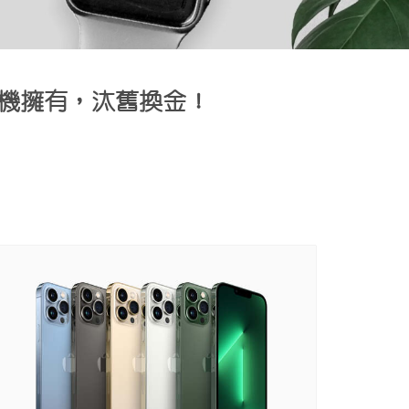
脫手新機擁有，汰舊換金！